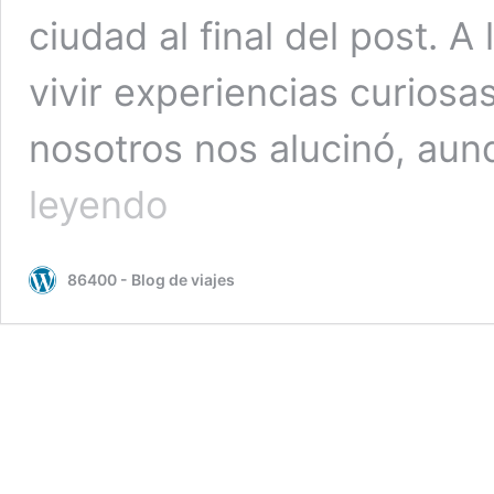
ciudad al final del post. A
vivir experiencias curiosa
nosotros nos alucinó, a
Roadtrip
leyendo
Sur
Francia
VII:
86400 - Blog de viajes
Marsella
y
la
experiencia
de
dormir
en
una
burbuja