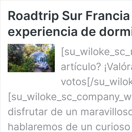
Roadtrip Sur Francia 
experiencia de dorm
[su_wiloke_sc_r
artículo? ¡Való
votos[/su_wilo
[su_wiloke_sc_company_we
disfrutar de un maravillos
hablaremos de un curioso 