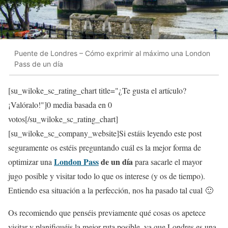
Puente de Londres – Cómo exprimir al máximo una London
Pass de un día
[su_wiloke_sc_rating_chart title="¿Te gusta el artículo?
¡Valóralo!"]
0
media basada en
0
votos[/su_wiloke_sc_rating_chart]
[su_wiloke_sc_company_website]Si estáis leyendo este post
seguramente os estéis preguntando cuál es la mejor forma de
London Pass
de un día
optimizar una
para sacarle el mayor
jugo posible y visitar todo lo que os interese (y os de tiempo).
Entiendo esa situación a la perfección, nos ha pasado tal cual 🙂
Os recomiendo que penséis previamente qué cosas os apetece
visitar y planifiquéis la mejor ruta posible, ya que
Londres es una