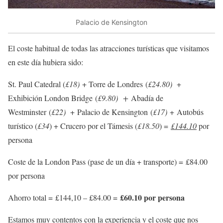
Palacio de Kensington
El coste habitual de todas las atracciones turísticas que visitamos
en este día hubiera sido:
St. Paul Catedral (
£18)
+ Torre de Londres (
£24.80
)
+
Exhibición London Bridge (
£9.80
)
+
Abadía de
Westminster (
£22
)
+ Palacio de Kensington (
£17)
+ Autobús
turístico (
£34
) + Crucero por el Támesis (
£18.50
) =
£144.10
por
persona
Coste de la London Pass (pase de un día + transporte) = £84.00
por persona
£60.10 por persona
Ahorro total = £144,10 – £84.00 =
Estamos muy contentos con la experiencia y el coste que nos