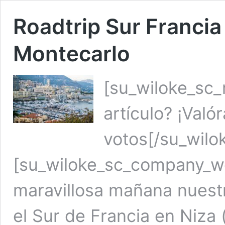
Roadtrip Sur Francia
Montecarlo
[su_wiloke_sc_r
artículo? ¡Való
votos[/su_wilo
[su_wiloke_sc_company_we
maravillosa mañana nuest
el Sur de Francia en Niza