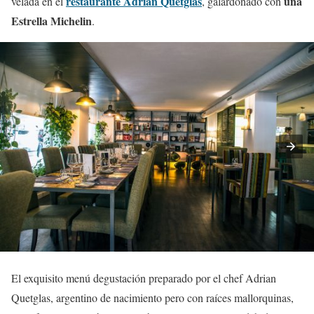
restaurante Adrian Quetglas
una
velada en el
, galardonado con
Estrella Michelin
.
El exquisito menú degustación preparado por el chef Adrian
Quetglas, argentino de nacimiento pero con raíces mallorquinas,