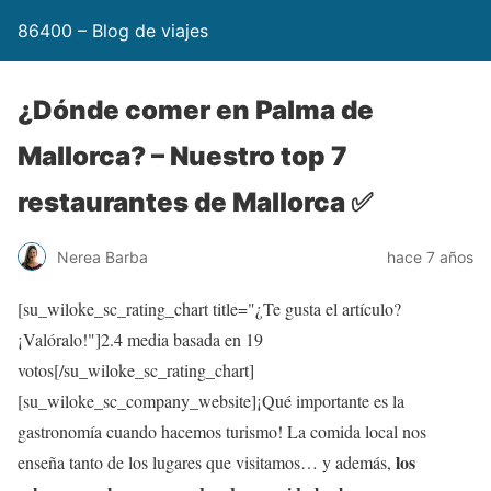
86400 – Blog de viajes
¿Dónde comer en Palma de
Mallorca? – Nuestro top 7
restaurantes de Mallorca ✅
Nerea Barba
hace 7 años
[su_wiloke_sc_rating_chart title="¿Te gusta el artículo?
¡Valóralo!"]
2.4
media basada en 19
votos[/su_wiloke_sc_rating_chart]
[su_wiloke_sc_company_website]¡Qué importante es la
gastronomía cuando hacemos turismo! La comida local nos
los
enseña tanto de los lugares que visitamos… y además,