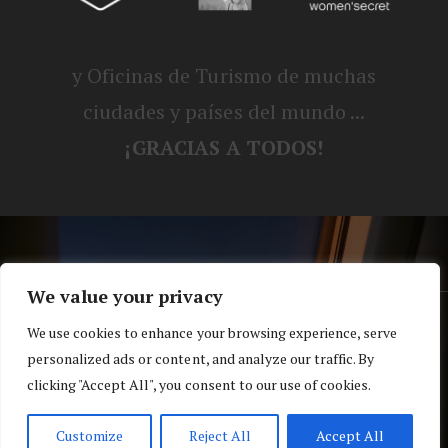
y Oficinas de Turismo de muchas
ciudades y países del mundo ...
¡GRACIAS A TODOS!
We value your privacy
® Blog personal de Alex, Nerea, Turbo y
We use cookies to enhance your browsing experience, serve
personalized ads or content, and analyze our traffic. By
Koko |
Política de privacidad y cookies
clicking "Accept All", you consent to our use of cookies.
Top
Customize
Reject All
Accept All