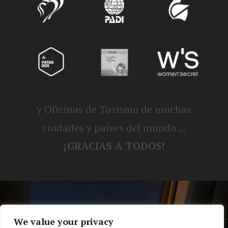
y Oficinas de Turismo de muchas
ciudades y países del mundo ...
¡GRACIAS A TODOS!
We value your privacy