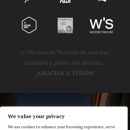
y Oficinas de Turismo de muchas
ciudades y países del mundo ...
¡GRACIAS A TODOS!
We value your privacy
® Blog personal de Alex, Nerea, Turbo y
We use cookies to enhance your browsing experience, serve