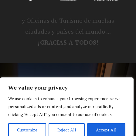
y Oficinas de Turismo de muchas
ciudades y países del mundo ...
¡GRACIAS A TODOS!
We value your privacy
® Blog personal de Alex, Nerea, Turbo y
We use cookies to enhance your browsing experience, serve
personalized ads or content, and analyze our traffic. By
Koko |
Política de privacidad y cookies
clicking "Accept All", you consent to our use of cookies.
Top
Customize
Reject All
Accept All