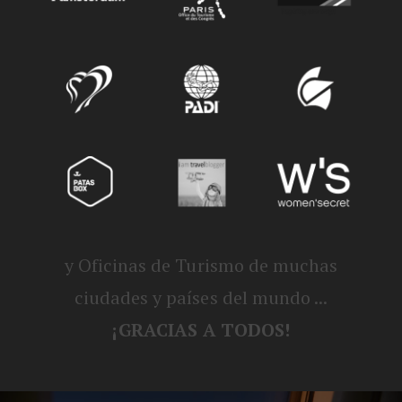
y Oficinas de Turismo de muchas
ciudades y países del mundo ...
¡GRACIAS A TODOS!