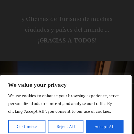
y Oficinas de Turismo de muchas
ciudades y países del mundo ...
¡GRACIAS A TODOS!
We value your privacy
® Blog personal de Alex, Nerea, Turbo y
We use cookies to enhance your browsing experience, serve
personalized ads or content, and analyze our traffic. By
Koko |
Política de privacidad y cookies
clicking "Accept All", you consent to our use of cookies.
Top
Customize
Reject All
Accept All