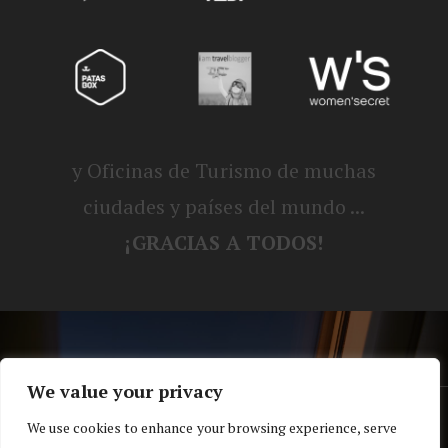
y Oficinas de Turismo de muchas
ciudades y países del mundo ...
¡GRACIAS A TODOS!
We value your privacy
® Blog personal de Alex, Nerea, Turbo y
We use cookies to enhance your browsing experience, serve