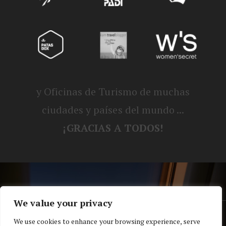
y Oficinas de Turismo de muchas
ciudades y países del mundo ...
¡GRACIAS A TODOS!
We value your privacy
® Blog personal de Alex, Nerea, Turbo y
We use cookies to enhance your browsing experience, serve