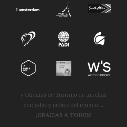
y Oficinas de Turismo de muchas
ciudades y países del mundo ...
¡GRACIAS A TODOS!