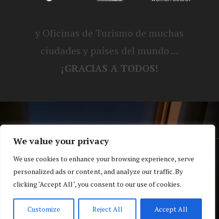
y Oficinas de Turismo de muchas
ciudades y países del mundo ...
¡GRACIAS A TODOS!
We value your privacy
® Blog personal de Alex, Nerea, Turbo y
We use cookies to enhance your browsing experience, serve
personalized ads or content, and analyze our traffic. By
Koko |
Política de privacidad y cookies
clicking "Accept All", you consent to our use of cookies.
Top
Customize
Reject All
Accept All