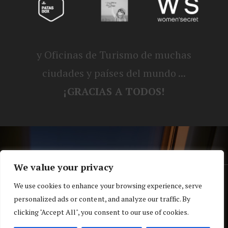
y Oficinas de Turismo de muchas
ciudades y países del mundo ...
¡GRACIAS A TODOS!
We value your privacy
® Blog personal de Alex, Nerea, Turbo y
We use cookies to enhance your browsing experience, serve
personalized ads or content, and analyze our traffic. By
Koko |
Política de privacidad y cookies
clicking "Accept All", you consent to our use of cookies.