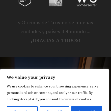
y Oficinas de Turismo de muchas
ciudades y países del mundo ...
¡GRACIAS A TODOS!
We value your privacy
® Blog personal de Alex, Nerea, Turbo y
We use cookies to enhance your browsing experience, serve
personalized ads or content, and analyze our traffic. By
Koko |
Política de privacidad y cookies
clicking "Accept All", you consent to our use of cookies.
Top