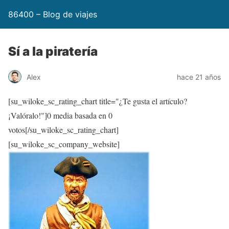
86400 – Blog de viajes
Sí a la piratería
Alex
hace 21 años
[su_wiloke_sc_rating_chart title="¿Te gusta el artículo?
¡Valóralo!"]
0
media basada en
0
votos[/su_wiloke_sc_rating_chart]
[su_wiloke_sc_company_website]