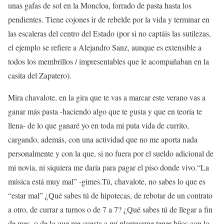
unas gafas de sol en la Moncloa, forrado de pasta hasta los
pendientes. Tiene cojones ir de rebelde por la vida y terminar en
las escaleras del centro del Estado (por si no captáis las sutilezas,
el ejemplo se refiere a Alejandro Sanz, aunque es extensible a
todos los membrillos / impresentables que le acompañaban en la
casita del Zapatero).
Mira chavalote, en la gira que te vas a marcar este verano vas a
ganar más pasta -haciendo algo que te gusta y que en teoría te
llena- de lo que ganaré yo en toda mi puta vida de currito,
cargando, además, con una actividad que no me aporta nada
personalmente y con la que, si no fuera por el sueldo adicional de
mi novia, ni siquiera me daría para pagar el piso donde vivo.“La
música está muy mal” -gimes.Tú, chavalote, no sabes lo que es
“estar mal” ¿Qué sabes tú de hipotecas, de rebotar de un contrato
a otro, de currar a turnos o de 7 a 7? ¿Qué sabes tú de llegar a fin
de mes, o de lo que me cuesta a mí plantearme tener hijos con lo