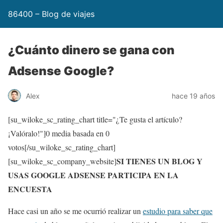
86400 – Blog de viajes
¿Cuánto dinero se gana con
Adsense Google?
Alex
hace 19 años
[su_wiloke_sc_rating_chart title="¿Te gusta el artículo?
¡Valóralo!"]
0
media basada en
0
votos[/su_wiloke_sc_rating_chart]
SI TIENES UN BLOG Y
[su_wiloke_sc_company_website]
USAS GOOGLE ADSENSE PARTICIPA EN LA
ENCUESTA
Hace casi un año se me ocurrió realizar un
estudio para saber que