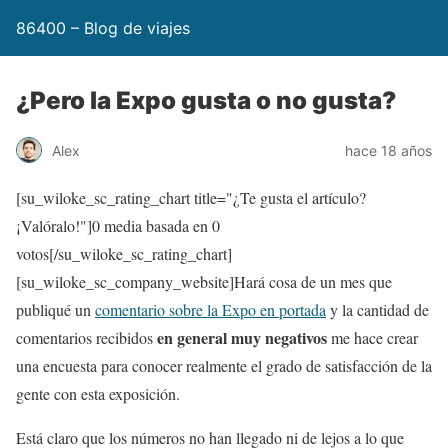
86400 – Blog de viajes
¿Pero la Expo gusta o no gusta?
Alex
hace 18 años
[su_wiloke_sc_rating_chart title="¿Te gusta el artículo?
¡Valóralo!"]
0
media basada en
0
votos[/su_wiloke_sc_rating_chart]
[su_wiloke_sc_company_website]Hará cosa de un mes que
publiqué un
comentario sobre la Expo en portada
y la cantidad de
en general muy negativos
comentarios recibidos
me hace crear
una encuesta para conocer realmente el grado de satisfacción de la
gente con esta exposición.
Está claro que los números no han llegado ni de lejos a lo que