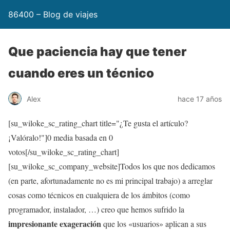
86400 – Blog de viajes
Que paciencia hay que tener
cuando eres un técnico
Alex
hace 17 años
[su_wiloke_sc_rating_chart title="¿Te gusta el artículo?
¡Valóralo!"]
0
media basada en
0
votos[/su_wiloke_sc_rating_chart]
[su_wiloke_sc_company_website]Todos los que nos dedicamos
(en parte, afortunadamente no es mi principal trabajo) a arreglar
cosas como técnicos en cualquiera de los ámbitos (como
programador, instalador, …) creo que hemos sufrido la
impresionante exageración
que los «usuarios» aplican a sus