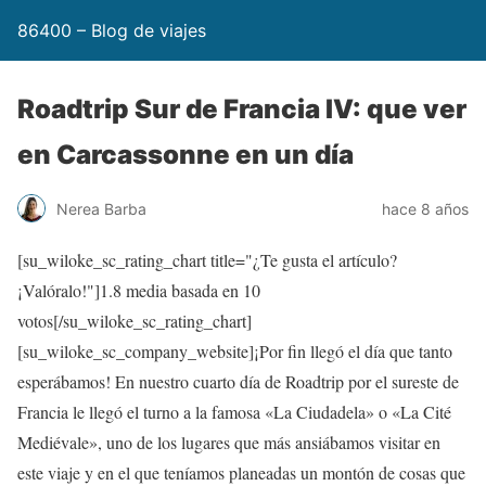
86400 – Blog de viajes
Roadtrip Sur de Francia IV: que ver
en Carcassonne en un día
Nerea Barba
hace 8 años
[su_wiloke_sc_rating_chart title="¿Te gusta el artículo?
¡Valóralo!"]
1.8
media basada en 10
votos[/su_wiloke_sc_rating_chart]
[su_wiloke_sc_company_website]¡Por fin llegó el día que tanto
esperábamos! En nuestro cuarto día de Roadtrip por el sureste de
Francia le llegó el turno a la famosa «La Ciudadela» o «La Cité
Mediévale», uno de los lugares que más ansiábamos visitar en
este viaje y en el que teníamos planeadas un montón de cosas que