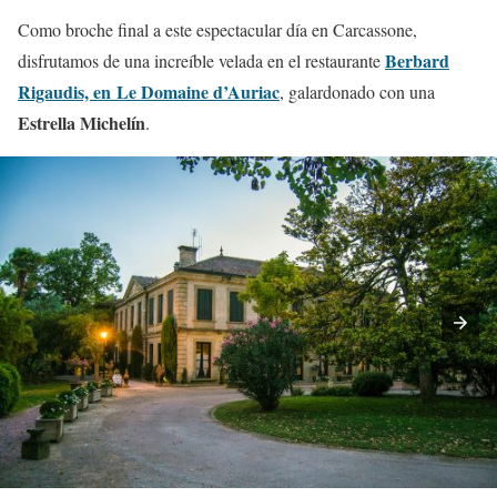
Como broche final a este espectacular día en Carcassone,
Berbard
disfrutamos de una increíble velada en el restaurante
Rigaudis, en Le Domaine d’Auriac
, galardonado con una
Estrella Michelín
.