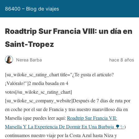
86400 – Blog de viajes
Roadtrip Sur Francia VIII: un día en
Saint-Tropez
Nerea Barba
hace 8 años
[su_wiloke_sc_rating_chart title="¿Te gusta el artículo?
¡Valóralo!"]
2
media basada en 4
votos[/su_wiloke_sc_rating_chart]
[su_wiloke_sc_company_website]Después de 7 días de ruta por
en coche por el sur de Francia y tras nuestro maravilloso día en
Marsella (que puedes leer aquí:
Roadtrip Sur Francia VII:
Marsella Y La Experiencia De Dormir En Una Burbuja 🌳✨
)
continuamos nuestro viaje por la Costa Azul hasta Niza y