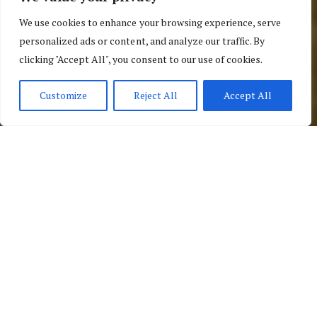
15 de abril de 2018
04 Ratings
We use cookies to enhance your browsing experience, serve
Francia
,
Por países
,
Saint Tropez
personalized ads or content, and analyze our traffic. By
clicking "Accept All", you consent to our use of cookies.
Customize
Reject All
Accept All
Por Países
Francia
Saint Tropez
Roadtrip Sur Francia VIII: Un
Día En Saint-Tropez
[su_wiloke_sc_rating_chart title="¿Te gusta el
artículo? ¡Valóralo!"]
2
media basada en 4