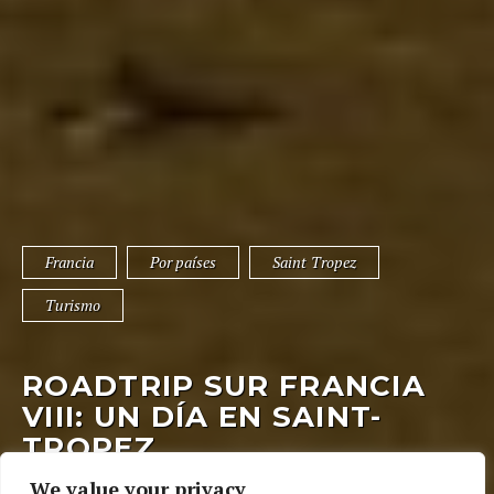
Francia
Por países
Saint Tropez
Turismo
ROADTRIP SUR FRANCIA
VIII: UN DÍA EN SAINT-
TROPEZ
We value your privacy