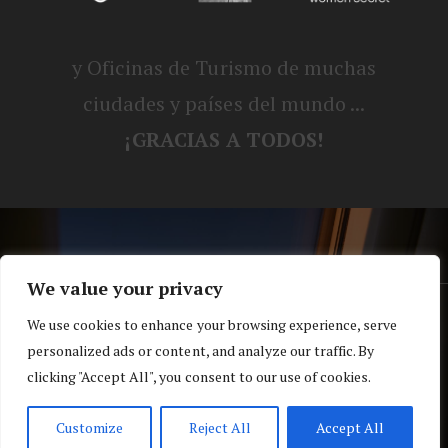
y Oficinas de Turismo de muchas
ciudades y países del mundo ...
¡GRACIAS A TODOS!
We value your privacy
® Blog personal de Alex, Nerea, Turbo y
We use cookies to enhance your browsing experience, serve
personalized ads or content, and analyze our traffic. By
Koko |
Política de privacidad y cookies
clicking "Accept All", you consent to our use of cookies.
Top
Customize
Reject All
Accept All