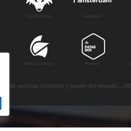
TripWolf Guide
Iamsterdam
Maletas Gladiator
Patasbox
smo de muchas ciudades y países del mundo ...
¡G