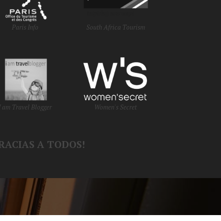
Paris Info
South Africa Tourism
I am Travel Blogger
Women's Secret
RACIAS A TODOS!