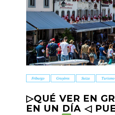
Friburgo
Gruyères
Suiza
Turismo
▷QUÉ VER EN G
EN UN DÍA ◁ PU