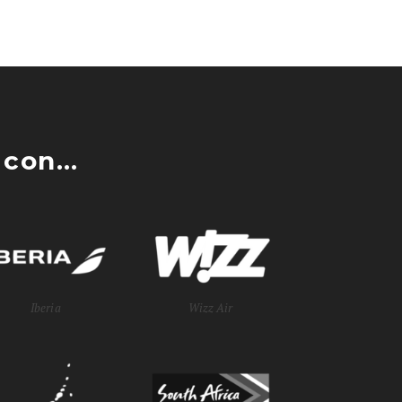
con...
Iberia
Wizz Air