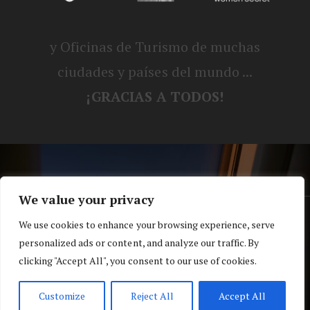
y Oficinas de Turismo de muchas
ciudades y países del mundo ...
¡GRACIAS A TODOS!
We value your privacy
® Blog personal de Alex, Nerea, Turbo y
We use cookies to enhance your browsing experience, serve
personalized ads or content, and analyze our traffic. By
Koko |
Política de privacidad y cookies
clicking "Accept All", you consent to our use of cookies.
Top
Customize
Reject All
Accept All