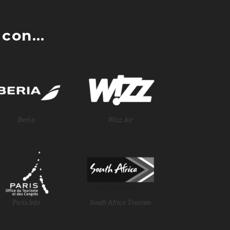
con...
Iberia
Wizz Air
Paris Info
South Africa Tourism