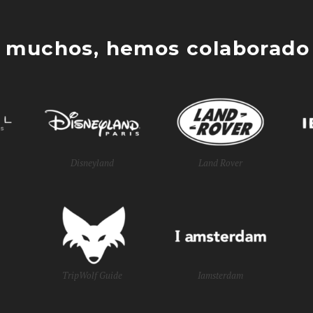
 muchos, hemos colaborado 
Disneyland
Land Rover
TripWolf Guide
Iamsterdam