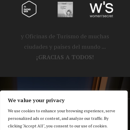
y Oficinas de Turismo de muchas
ciudades y países del mundo ...
¡GRACIAS A TODOS!
We value your privacy
® Blog personal de Alex, Nerea, Turbo y
We use cookies to enhance your browsing experience, serve
personalized ads or content, and analyze our traffic. By
Koko |
Política de privacidad y cookies
clicking "Accept All", you consent to our use of cookies.