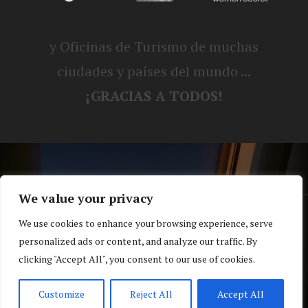
y Oficinas de Turismo de muchas
ciudades y países del mundo ...
¡GRACIAS A TODOS!
We value your privacy
® Blog personal de Alex, Nerea, Turbo y
We use cookies to enhance your browsing experience, serve
personalized ads or content, and analyze our traffic. By
Koko |
Política de privacidad y cookies
clicking "Accept All", you consent to our use of cookies.
Top
Customize
Reject All
Accept All