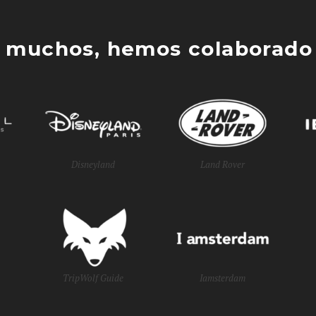
 muchos, hemos colaborado 
Disneyland
Land Rover
TripWolf Guide
Iamsterdam