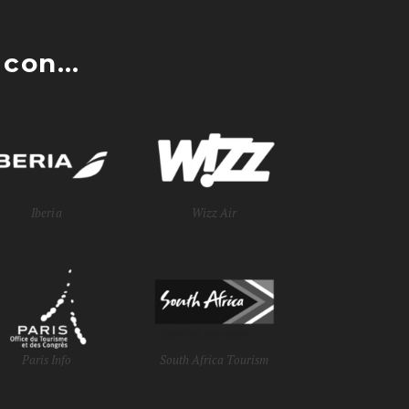
con...
Iberia
Wizz Air
Paris Info
South Africa Tourism