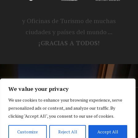
y Oficinas de Turismo de muchas
ciudades y países del mundo ...
¡GRACIAS A TODOS!
We value your privacy
® Blog personal de Alex, Nerea, Turbo y
We use cookies to enhance your browsing experience, serve
personalized ads or content, and analyze our traffic. By
Koko |
Política de privacidad y cookies
clicking "Accept All", you consent to our use of cookies.
Top
Customize
Reject All
Accept All