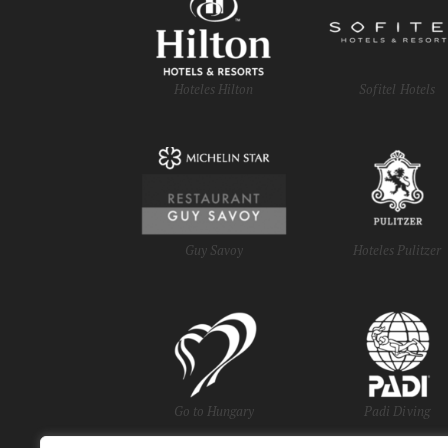
Hoteles Hilton
Sofitel Hotels
Guy Savoy
Hoteles Pulitzer
Go to Hungary
Padi Diving