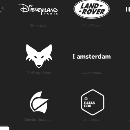
Disneyland
Land Rover
TripWolf Guide
Iamsterdam
Maletas Gladiator
Patasbox