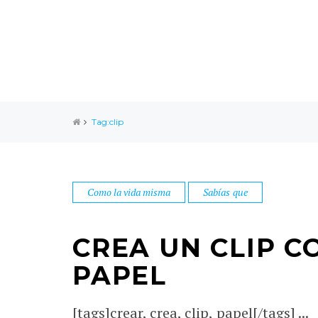
Tag:clip
Como la vida misma
Sabías que
CREA UN CLIP C
PAPEL
[tags]crear, crea, clip, papel[/tags] ...