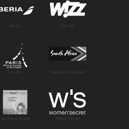
Iberia
Wizz Air
Paris Info
South Africa Tourism
I am Travel Blogger
Women's Secret