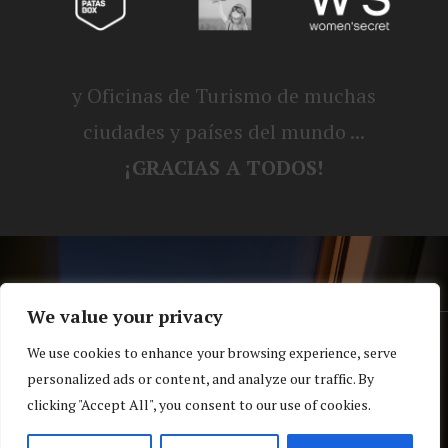
y Oficinas de Turismo de muchas
ciudades y países del mundo ...
¡GRACIAS A TODOS!
We value your privacy
® Blog personal de Alex, Nerea, Turbo y
We use cookies to enhance your browsing experience, serve
personalized ads or content, and analyze our traffic. By
Koko |
Política de privacidad y cookies
clicking "Accept All", you consent to our use of cookies.
Top