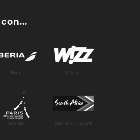
con...
Iberia
Wizz Air
Paris Info
South Africa Tourism