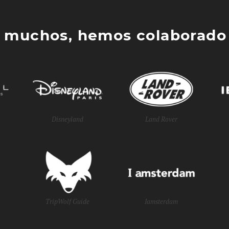
 muchos, hemos colaborado 
Disneyland
Land Rover
TripWolf Guide
Iamsterdam