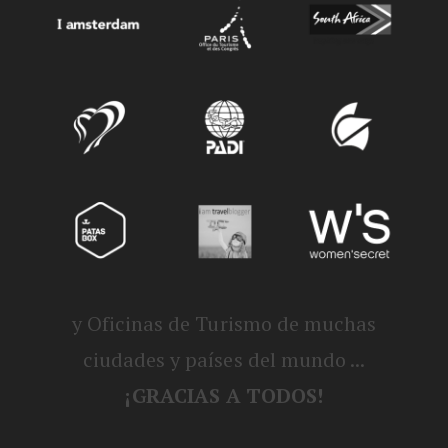
y Oficinas de Turismo de muchas
ciudades y países del mundo ...
¡GRACIAS A TODOS!