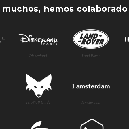
 muchos, hemos colaborado 
Disneyland
Land Rover
TripWolf Guide
Iamsterdam