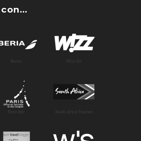
con...
Iberia
Wizz Air
Paris Info
South Africa Tourism