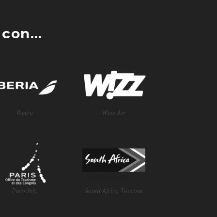
con...
Iberia
Wizz Air
Paris Info
South Africa Tourism