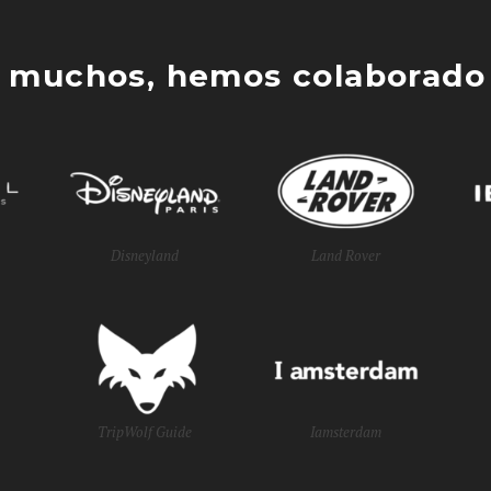
 muchos, hemos colaborado 
Disneyland
Land Rover
TripWolf Guide
Iamsterdam