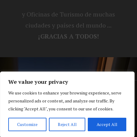
y Oficinas de Turismo de muchas
ciudades y países del mundo ...
¡GRACIAS A TODOS!
We value your privacy
® Blog personal de Alex, Nerea, Turbo y
We use cookies to enhance your browsing experience, serve
personalized ads or content, and analyze our traffic. By
Koko |
Política de privacidad y cookies
clicking "Accept All", you consent to our use of cookies.
Top
Customize
Reject All
Accept All