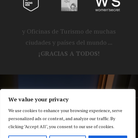
y Oficinas de Turismo de muchas
ciudades y países del mundo ...
¡GRACIAS A TODOS!
We value your privacy
® Blog personal de Alex, Nerea, Turbo y
We use cookies to enhance your browsing experience, serve
personalized ads or content, and analyze our traffic. By
Koko |
Política de privacidad y cookies
clicking "Accept All", you consent to our use of cookies.
Top