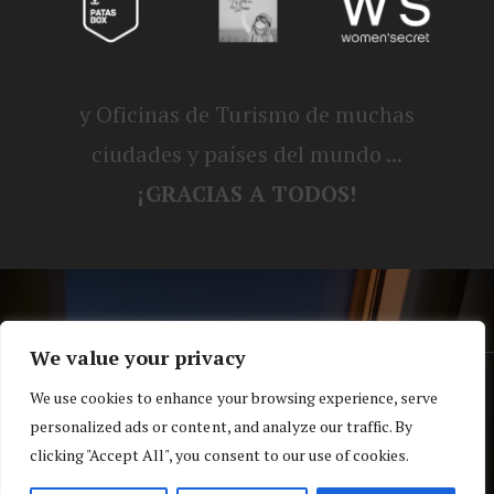
y Oficinas de Turismo de muchas
ciudades y países del mundo ...
¡GRACIAS A TODOS!
We value your privacy
® Blog personal de Alex, Nerea, Turbo y
We use cookies to enhance your browsing experience, serve
personalized ads or content, and analyze our traffic. By
Koko |
Política de privacidad y cookies
clicking "Accept All", you consent to our use of cookies.
Top