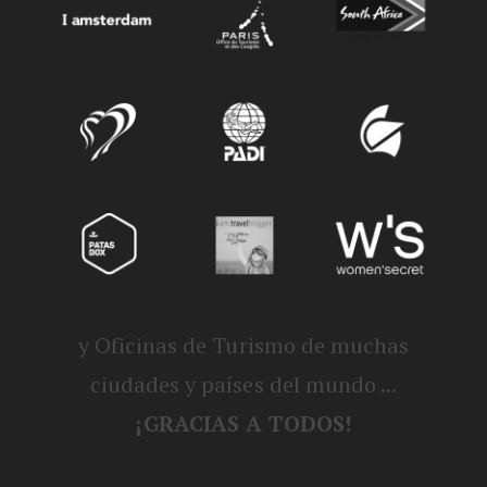
y Oficinas de Turismo de muchas
ciudades y países del mundo ...
¡GRACIAS A TODOS!