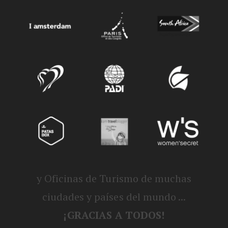
y Oficinas de Turismo de muchas
ciudades y países del mundo ...
¡GRACIAS A TODOS!