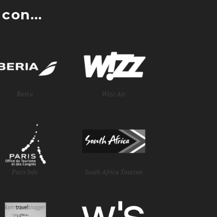
con...
Iberia
Wizz Air
Paris Info
South Africa Tourism