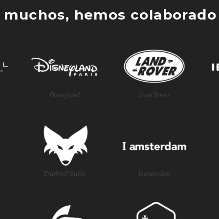
 muchos, hemos colaborado 
Disneyland
Land Rover
TripWolf Guide
Iamsterdam