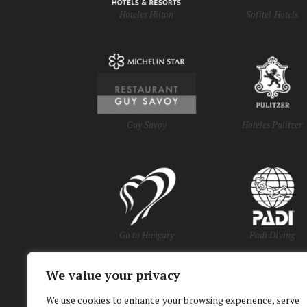
Hoteles Hilton
Sofitel Hotels
Guy Savoy
Hoteles Pulitzer
Go to Hungary
Padi Diving
We value your privacy
y Oficinas de Turi
We use cookies to enhance your browsing experience, serve