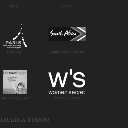
Iberia
Wizz Air
Paris Info
South Africa Tourism
I am Travel Blogger
Women's Secret
RACIAS A TODOS!