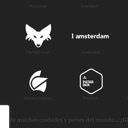
Disneyland
Land Rover
TripWolf Guide
Iamsterdam
Maletas Gladiator
Patasbox
smo de muchas ciudades y países del mundo ...
¡G