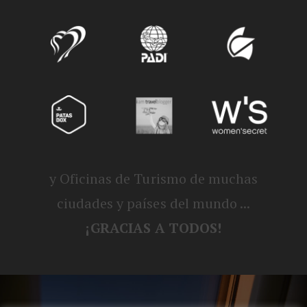
y Oficinas de Turismo de muchas
ciudades y países del mundo ...
¡GRACIAS A TODOS!