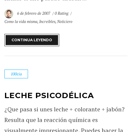
6 de febrero de 2007
0 Rating
Como la vida misma
,
Increibles
,
Noticiero
CONTINUA LEYENDO
100cia
LECHE PSICODÉLICA
¿Que pasa si unes leche + colorante + jabón?
Resulta que la reacción química es
visualmente impresionante. Puedes hacer la