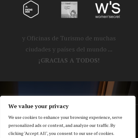
y Oficinas de Turismo de muchas
ciudades y países del mundo ...
¡GRACIAS A TODOS!
We value your privacy
® Blog personal de Alex, Nerea, Turbo y
We use cookies to enhance your browsing experience, serve
personalized ads or content, and analyze our traffic. By
Koko |
Política de privacidad y cookies
clicking "Accept All", you consent to our use of cookies.