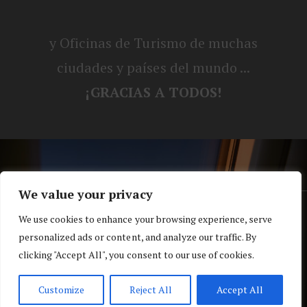
y Oficinas de Turismo de muchas
ciudades y países del mundo ...
¡GRACIAS A TODOS!
We value your privacy
® Blog personal de Alex, Nerea, Turbo y
We use cookies to enhance your browsing experience, serve
personalized ads or content, and analyze our traffic. By
Koko |
Política de privacidad y cookies
clicking "Accept All", you consent to our use of cookies.
Top
Customize
Reject All
Accept All