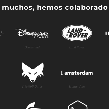
 muchos, hemos colaborado 
Disneyland
Land Rover
TripWolf Guide
Iamsterdam