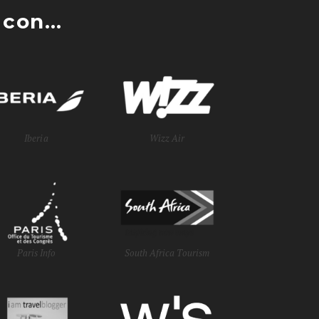
con...
Iberia
Wizz Air
Paris Info
South Africa Tourism