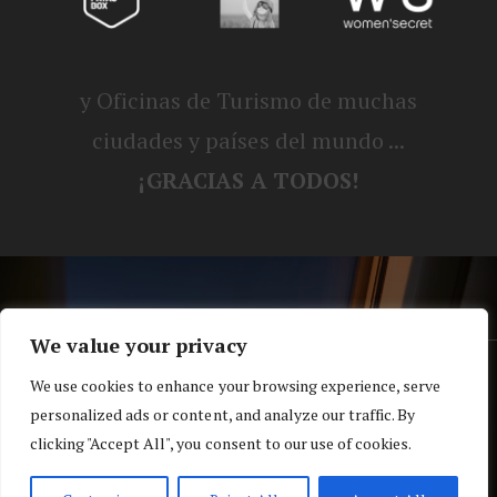
y Oficinas de Turismo de muchas
ciudades y países del mundo ...
¡GRACIAS A TODOS!
We value your privacy
® Blog personal de Alex, Nerea, Turbo y
We use cookies to enhance your browsing experience, serve
personalized ads or content, and analyze our traffic. By
Koko |
Política de privacidad y cookies
clicking "Accept All", you consent to our use of cookies.
Top