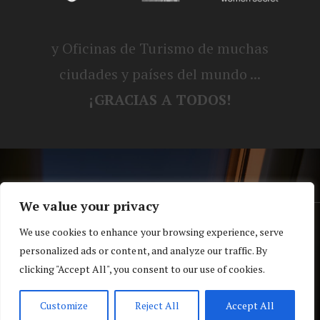
y Oficinas de Turismo de muchas
ciudades y países del mundo ...
¡GRACIAS A TODOS!
We value your privacy
® Blog personal de Alex, Nerea, Turbo y
We use cookies to enhance your browsing experience, serve
personalized ads or content, and analyze our traffic. By
Koko |
Política de privacidad y cookies
clicking "Accept All", you consent to our use of cookies.
Top
Customize
Reject All
Accept All